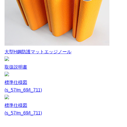
大型H鋼防護マットエッジノール
取扱説明書
標準仕様図
(s_57/m_69/l_711)
標準仕様図
(s_57/m_69/l_711)