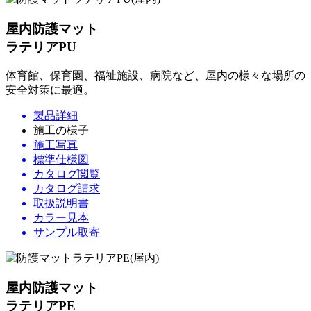
屋内防護マット
ラテリアPU
体育館、保育園、福祉施設、病院など、屋内の様々な場所の
安全対策に最適。
製品詳細
施工の様子
施工写真
標準仕様図
カタログ閲覧
カタログ請求
取扱説明書
カラー見本
サンプル取寄
屋内防護マット
ラテリアPE