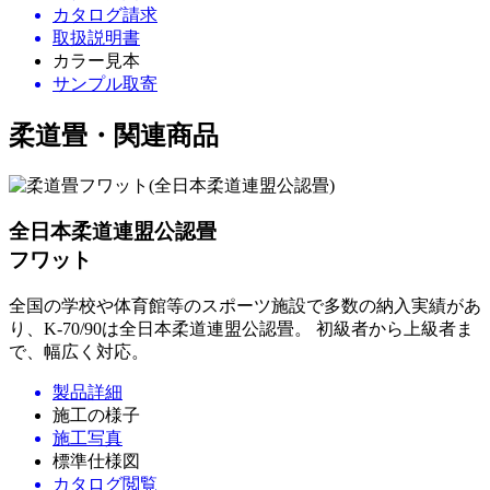
カタログ請求
取扱説明書
カラー見本
サンプル取寄
柔道畳・関連商品
全日本柔道連盟公認畳
フワット
全国の学校や体育館等のスポーツ施設で多数の納入実績があ
り、K-70/90は全日本柔道連盟公認畳。 初級者から上級者ま
で、幅広く対応。
製品詳細
施工の様子
施工写真
標準仕様図
カタログ閲覧