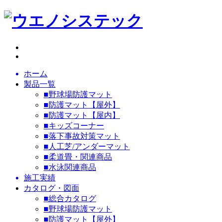
ホーム
製品一覧
■野球場防護マット
■防護マット【屋外】
■防護マット【屋内】
■キッズコーナー
■落下事故対策マット
■人工芝/アンダーマット
■柔道畳・関連商品
■水泳関連商品
施工実績
カタログ・図面
■総合カタログ
■野球場防護マット
■防護マット【屋外】