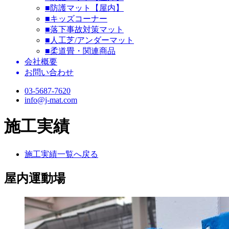
■防護マット【屋内】
■キッズコーナー
■落下事故対策マット
■人工芝/アンダーマット
■柔道畳・関連商品
会社概要
お問い合わせ
03-5687-7620
info@j-mat.com
施工実績
施工実績一覧へ戻る
屋内運動場