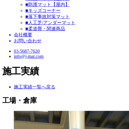
■防護マット【屋内】
■キッズコーナー
■落下事故対策マット
■人工芝/アンダーマット
■柔道畳・関連商品
会社概要
お問い合わせ
03-5687-7620
info@j-mat.com
施工実績
施工実績一覧へ戻る
工場・倉庫