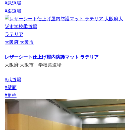
#武道場
#柔道場
ラテリア
大阪府 大阪市
レザーシート仕上げ屋内防護マット ラテリア
大阪府 大阪市 学校柔道場
#武道場
#壁面
#角柱