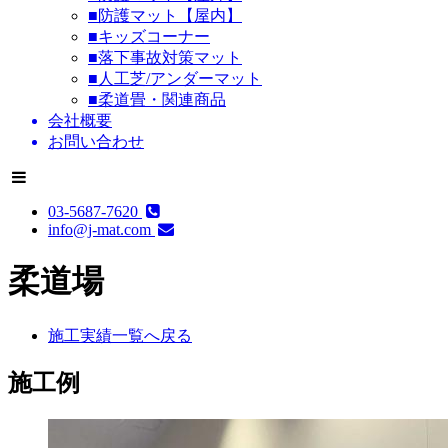
■防護マット【屋内】
■キッズコーナー
■落下事故対策マット
■人工芝/アンダーマット
■柔道畳・関連商品
会社概要
お問い合わせ
03-5687-7620
info@j-mat.com
柔道場
施工実績一覧へ戻る
施工例