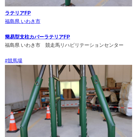
ラテリアFP
福島県 いわき市
簡易型支柱カバーラテリアFP
福島県 いわき市 競走馬リハビリテーションセンター
#競馬場