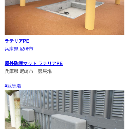
ラテリアPE
兵庫県 尼崎市
屋外防護マット ラテリアPE
兵庫県 尼崎市 競馬場
#競馬場